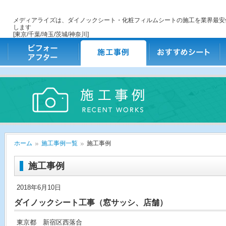
メディアライズは、ダイノックシート・化粧フィルムシートの施工を業界最安
します
[東京/千葉/埼玉/茨城/神奈川]
ビフォー・アフター
施工事例
おすすめシート
ご
ホーム
施工事例一覧
施工事例
施工事例
2018年6月10日
ダイノックシート工事（窓サッシ、店舗）
東京都 新宿区西落合