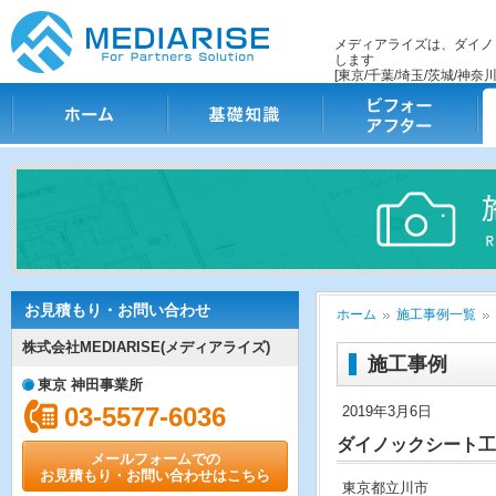
メディアライズは、ダイノ
します
[東京/千葉/埼玉/茨城/神奈川
ホーム
基礎知識
ビフォー・アフター
施
お見積もり・お問い合わせ
ホーム
施工事例一覧
株式会社MEDIARISE(メディアライズ)
施工事例
東京 神田事業所
03-5577-6036
2019年3月6日
ダイノックシート工
メールフォームでの
お見積もり・お問い合わせはこちら
東京都立川市