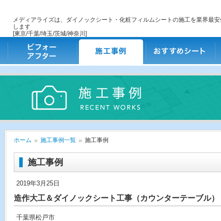
メディアライズは、ダイノックシート・化粧フィルムシートの施工を業界最安
します
[東京/千葉/埼玉/茨城/神奈川]
ビフォー・アフター
施工事例
おすすめシート
ご
ホーム
施工事例一覧
施工事例
施工事例
2019年3月25日
造作大工＆ダイノックシート工事（カウンターテーブル）
千葉県松戸市