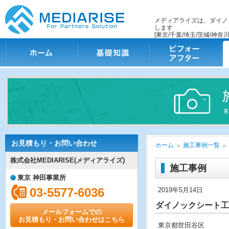
メディアライズは、ダイノ
します
[東京/千葉/埼玉/茨城/神奈川
ホーム
基礎知識
ビフォー・アフター
施
お見積もり・お問い合わせ
ホーム
施工事例一覧
株式会社MEDIARISE(メディアライズ)
施工事例
東京 神田事業所
03-5577-6036
2019年5月14日
ダイノックシート工
メールフォームでの
お見積もり・お問い合わせはこちら
東京都世田谷区