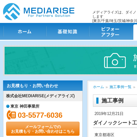
メディアライズは、ダイノ
します
[東京/千葉/埼玉/茨城/神奈川
ホーム
基礎知識
ビフォー・アフター
施
お見積もり・お問い合わせ
ホーム
施工事例一覧
株式会社MEDIARISE(メディアライズ)
施工事例
東京 神田事業所
03-5577-6036
2019年12月21日
ダイノックシート工
メールフォームでの
お見積もり・お問い合わせはこちら
東京都港区