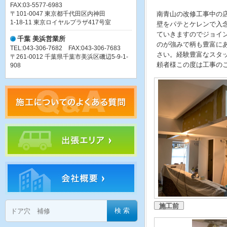
FAX:03-5577-6983
〒101-0047 東京都千代田区内神田
南青山の改修工事中の
1-18-11 東京ロイヤルプラザ417号室
壁をパテとケレンで入
ていきますのでジョイ
千葉 美浜営業所
のが強みで柄も豊富に
TEL:043-306-7682 FAX:043-306-7683
さい。経験豊富なスタ
〒261-0012 千葉県千葉市美浜区磯辺5-9-1-
頼者様この度は工事の
908
施工前