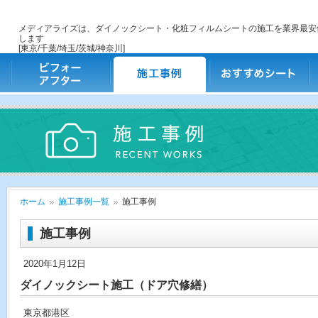
メディアライズは、ダイノックシート・化粧フィルムシートの施工を業界最安
します
[東京/千葉/埼玉/茨城/神奈川]
ビフォー・アフター
施工事例
おすすめシート
ご
ホーム
施工事例一覧
施工事例
施工事例
2020年1月12日
ダイノックシート施工（ドア穴修繕）
東京都港区