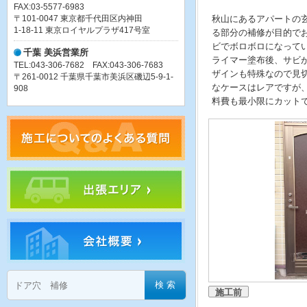
FAX:03-5577-6983
〒101-0047 東京都千代田区内神田
秋山にあるアパートの
1-18-11 東京ロイヤルプラザ417号室
る部分の補修が目的で
ビでボロボロになって
千葉 美浜営業所
ライマー塗布後、サビ
TEL:043-306-7682 FAX:043-306-7683
ザインも特殊なので見
〒261-0012 千葉県千葉市美浜区磯辺5-9-1-
なケースはレアですが
908
料費も最小限にカット
施工前