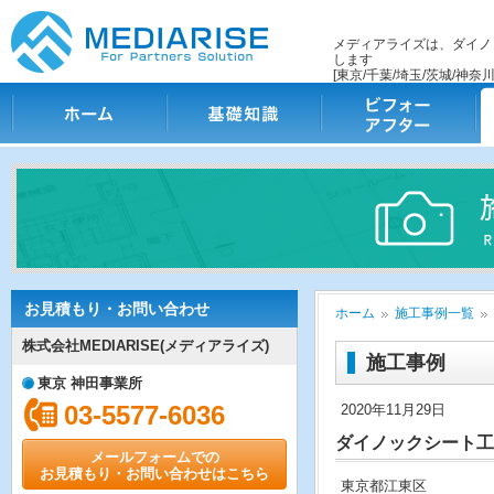
メディアライズは、ダイノ
します
[東京/千葉/埼玉/茨城/神奈川
ホーム
基礎知識
ビフォー・アフター
施
お見積もり・お問い合わせ
ホーム
施工事例一覧
株式会社MEDIARISE(メディアライズ)
施工事例
東京 神田事業所
03-5577-6036
2020年11月29日
ダイノックシート工
メールフォームでの
お見積もり・お問い合わせはこちら
東京都江東区