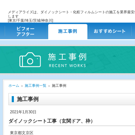
メディアライズは、ダイノックシート・化粧フィルムシートの施工を業界最安
します
[東京/千葉/埼玉/茨城/神奈川]
ビフォー・アフター
施工事例
おすすめシート
ご
ホーム
施工事例一覧
施工事例
施工事例
2021年1月30日
ダイノックシート工事（玄関ドア、枠）
東京都文京区