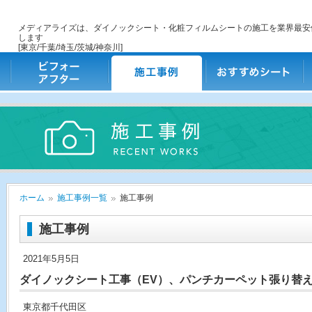
メディアライズは、ダイノックシート・化粧フィルムシートの施工を業界最安
します
[東京/千葉/埼玉/茨城/神奈川]
ビフォー・アフター
施工事例
おすすめシート
ご
ホーム
施工事例一覧
施工事例
施工事例
2021年5月5日
ダイノックシート工事（EV）、パンチカーペット張り替
東京都千代田区