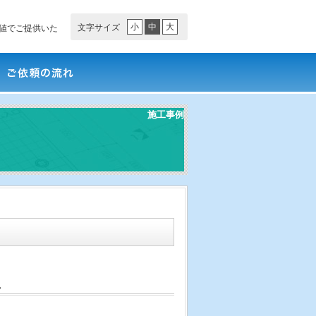
小
中
大
文字サイズ
値でご提供いた
依頼の流れ
施工事例
え