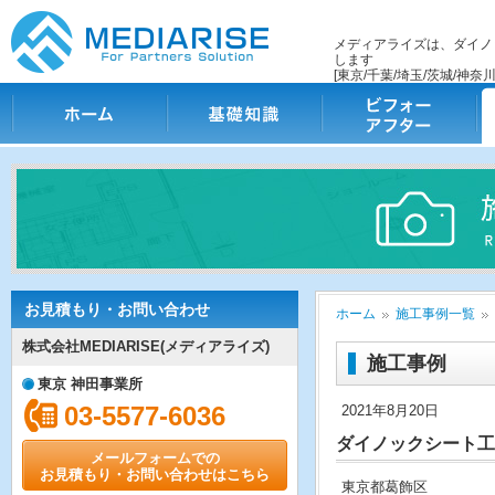
メディアライズは、ダイノ
します
[東京/千葉/埼玉/茨城/神奈川
ホーム
基礎知識
ビフォー・アフター
施
お見積もり・お問い合わせ
ホーム
施工事例一覧
株式会社MEDIARISE(メディアライズ)
施工事例
東京 神田事業所
03-5577-6036
2021年8月20日
ダイノックシート工
メールフォームでの
お見積もり・お問い合わせはこちら
東京都葛飾区