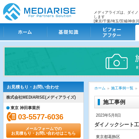
メディアライズは、ダイノ
します
[東京/千葉/埼玉/茨城/神奈川
ホーム
基礎知識
ビフォー・アフター
施
お見積もり・お問い合わせ
ホーム
施工事例一覧
株式会社MEDIARISE(メディアライズ)
施工事例
東京 神田事業所
03-5577-6036
2023年5月8日
ダイノックシート工
メールフォームでの
お見積もり・お問い合わせはこちら
東京都葛飾区