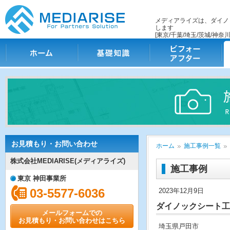
メディアライズは、ダイノ
します
[東京/千葉/埼玉/茨城/神奈川
ホーム
基礎知識
ビフォー・アフター
施
お見積もり・お問い合わせ
ホーム
施工事例一覧
株式会社MEDIARISE(メディアライズ)
施工事例
東京 神田事業所
03-5577-6036
2023年12月9日
ダイノックシート工
メールフォームでの
お見積もり・お問い合わせはこちら
埼玉県戸田市