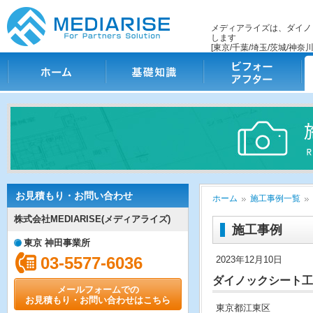
メディアライズは、ダイノ
します
[東京/千葉/埼玉/茨城/神奈川
ホーム
基礎知識
ビフォー・アフター
施
お見積もり・お問い合わせ
ホーム
施工事例一覧
株式会社MEDIARISE(メディアライズ)
施工事例
東京 神田事業所
03-5577-6036
2023年12月10日
ダイノックシート工
メールフォームでの
お見積もり・お問い合わせはこちら
東京都江東区