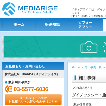
メディアライズは、ダイノ
します
[東京/千葉/埼玉/茨城/神奈川
ホーム
基礎知識
ビフォー・アフター
施
お見積もり・お問い合わせ
ホーム
施工事例一覧
株式会社MEDIARISE(メディアライズ)
施工事例
東京 神田事業所
03-5577-6036
2026年5月8日
ダイノックシート施
メールフォームでの
お見積もり・お問い合わせはこちら
東京都葛飾区