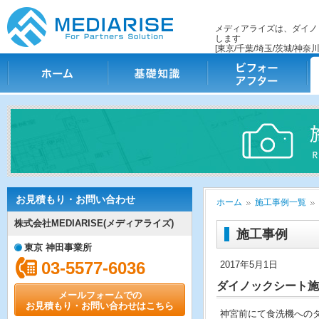
メディアライズは、ダイノ
します
[東京/千葉/埼玉/茨城/神奈川
ホーム
基礎知識
ビフォー・アフター
施
お見積もり・お問い合わせ
ホーム
施工事例一覧
株式会社MEDIARISE(メディアライズ)
施工事例
東京 神田事業所
03-5577-6036
2017年5月1日
ダイノックシート施
メールフォームでの
お見積もり・お問い合わせはこちら
神宮前にて食洗機への