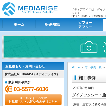
メディアライズは、ダイノ
します
[東京/千葉/埼玉/茨城/神奈川
ホーム
基礎知識
ビフォー・アフター
施
お見積もり・お問い合わせ
ホーム
施工事例一覧
株式会社MEDIARISE(メディアライズ)
施工事例
東京 神田事業所
03-5577-6036
2017年9月18日
ダイノックシート施
メールフォームでの
お見積もり・お問い合わせはこちら
渋谷、道玄坂にある商