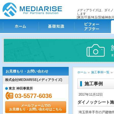
メディアライズは、ダイノ
します
[東京/千葉/埼玉/茨城/神奈川
ホーム
基礎知識
ビフォー・アフター
施
お見積もり・お問い合わせ
ホーム
施工事例一覧
株式会社MEDIARISE(メディアライズ)
施工事例
東京 神田事業所
03-5577-6036
2017年11月12日
ダイノックシート施
メールフォームでの
お見積もり・お問い合わせはこちら
埼玉県幸手市の戸建物