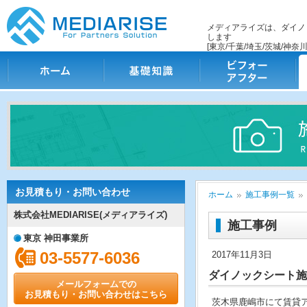
メディアライズは、ダイノ
します
[東京/千葉/埼玉/茨城/神奈川
ホーム
基礎知識
ビフォー・アフター
施
お見積もり・お問い合わせ
ホーム
施工事例一覧
株式会社MEDIARISE(メディアライズ)
施工事例
東京 神田事業所
03-5577-6036
2017年11月3日
ダイノックシート施
メールフォームでの
お見積もり・お問い合わせはこちら
茨木県鹿嶋市にて賃貸