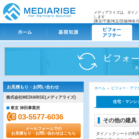
メディアライズは、ダイノ
します
[東京/千葉/埼玉/茨城/神奈川
ホーム
基礎知識
ビフォー・アフター
施
お見積もり・お問い合わせ
ホーム
ビフォー・アフタ
株式会社MEDIARISE(メディアライズ)
住宅・マンシ
東京 神田事業所
03-5577-6036
その他の建具
メールフォームでの
お見積もり・お問い合わせはこちら
ダイノックシートの利