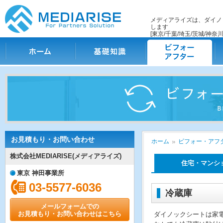
メディアライズは、ダイノ
します
[東京/千葉/埼玉/茨城/神奈川
ホーム
基礎知識
ビフォー・アフター
施
お見積もり・お問い合わせ
ホーム
ビフォー・アフタ
株式会社MEDIARISE(メディアライズ)
住宅・マンシ
東京 神田事業所
03-5577-6036
冷蔵庫
メールフォームでの
お見積もり・お問い合わせはこちら
ダイノックシートは家