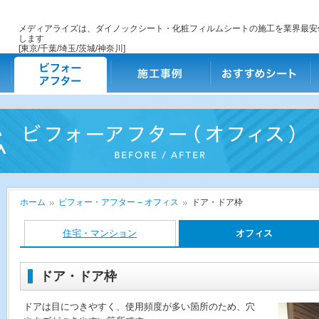
メディアライズは、ダイノックシート・化粧フィルムシートの施工を業界最安
します
[東京/千葉/埼玉/茨城/神奈川]
ビフォー・アフター
施工事例
おすすめシート
ご
ホーム
ビフォー・アフター – オフィス
ドア・ドア枠
住宅・マンション
オフィス
ドア・ドア枠
ドアは目につきやすく、使用頻度が多い箇所のため、穴