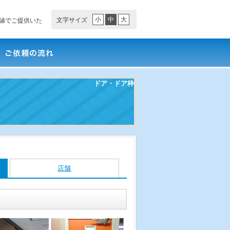
小
中
大
文字サイズ
値でご提供いた
依頼の流れ
ドア・ドア枠
店舗