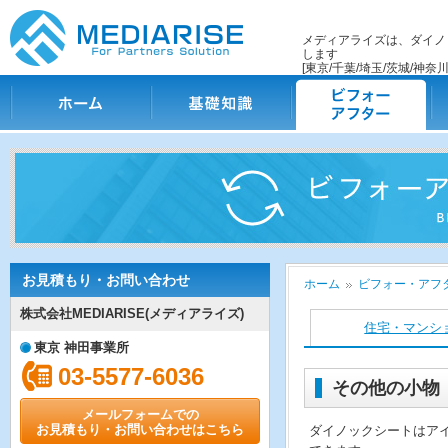
メディアライズは、ダイノ
します
[東京/千葉/埼玉/茨城/神奈川
ホーム
基礎知識
ビフォー・アフター
施
お見積もり・お問い合わせ
ホーム
ビフォー・アフタ
株式会社MEDIARISE(メディアライズ)
住宅・マンシ
東京 神田事業所
03-5577-6036
その他の小物
メールフォームでの
お見積もり・お問い合わせはこちら
ダイノックシートはア