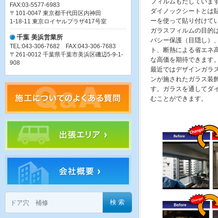
フィルムもだしていま
FAX:03-5577-6983
ダイノックシートとは
〒101-0047 東京都千代田区内神田
ーを使って貼り付けて
1-18-11 東京ロイヤルプラザ417号室
ガラスフィルムの目的
千葉 美浜営業所
バシー保護（目隠し）
TEL:043-306-7682 FAX:043-306-7683
ト、断熱による省エネ
〒261-0012 千葉県千葉市美浜区磯辺5-9-1-
な高価を期待できます
908
最近ではデザインガラ
ンが施されたガラス装
す。ガラスを通してダ
むことができます。