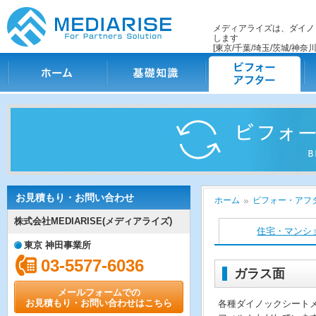
メディアライズは、ダイノ
します
[東京/千葉/埼玉/茨城/神奈川
ホーム
基礎知識
ビフォー・アフター
施
お見積もり・お問い合わせ
ホーム
ビフォー・アフタ
株式会社MEDIARISE(メディアライズ)
住宅・マンシ
東京 神田事業所
03-5577-6036
ガラス面
メールフォームでの
お見積もり・お問い合わせはこちら
各種ダイノックシート