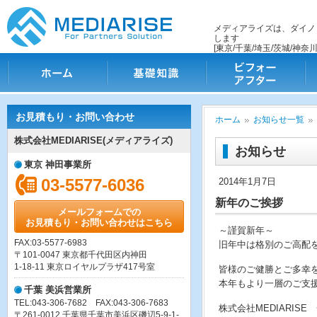
メディアライズは、ダイノ
します
[東京/千葉/埼玉/茨城/神奈川
ホーム
基礎知識
ビフォー・アフター
施
お見積もり・お問い合わせ
ホーム
お知らせ一覧
株式会社MEDIARISE(メディアライズ)
お知らせ
東京 神田事業所
03-5577-6036
2014年1月7日
新年のご挨拶
メールフォームでの
お見積もり・お問い合わせはこちら
～謹賀新年～
FAX:03-5577-6983
旧年中は格別のご高配
〒101-0047 東京都千代田区内神田
1-18-11 東京ロイヤルプラザ417号室
皆様のご健勝とご多幸
本年もより一層のご支
千葉 美浜営業所
TEL:043-306-7682 FAX:043-306-7683
株式会社MEDIARISE
〒261-0012 千葉県千葉市美浜区磯辺5-9-1-